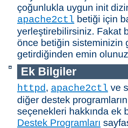
çoğunlukla uygun init dizi
betiği için b
apache2ctl
yerleştirebilirsiniz. Fak
önce betiğin sisteminizin 
getirdiğinden emin olunuz
Ek Bilgiler
,
ve s
httpd
apache2ctl
diğer destek programların
seçenekleri hakkında ek b
Destek Programları
sayfas