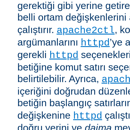
gerektiği gibi yerine getir
belli ortam değişkenlerini
çalıştırır.
, k
apache2ctl
argümanlarını
’ye 
httpd
gerekli
seçenekler
httpd
betiğine komut satırı seçe
belirtilebilir. Ayrıca,
apac
içeriğini doğrudan düzenl
betiğin başlangıç satırlar
değişkenine
çalışt
httpd
doğru yerini ve
daima
mev