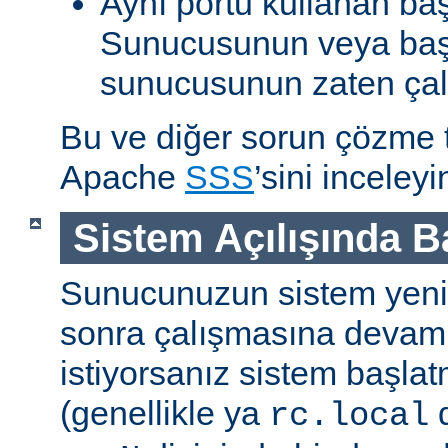
Aynı portu kullanan ba
Sunucusunun veya baş
sunucusunun zaten çal
Bu ve diğer sorun çözme ta
Apache
SSS
’sini inceleyi
Sistem Açılışında 
Sunucunuzun sistem yenid
sonra çalışmasına devam
istiyorsanız sistem başlat
(genellikle ya
d
rc.local