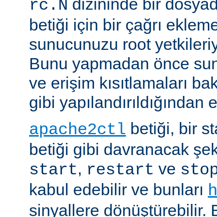
dizininde bir dosyad
rc.N
betiği için bir çağrı eklem
sunucunuzu root yetkileriy
Bunu yapmadan önce sun
ve erişim kısıtlamaları ba
gibi yapılandırıldığından 
betiği, bir s
apache2ctl
betiği gibi davranacak şek
,
ve
start
restart
sto
kabul edebilir ve bunları
sinyallere dönüştürebilir