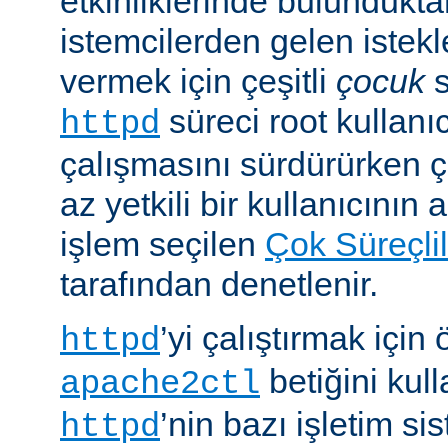
etkinliklerinde bulundukt
istemcilerden gelen istekl
vermek için çeşitli
çocuk
s
süreci root kullanıc
httpd
çalışmasını sürdürürken 
az yetkili bir kullanıcının 
işlem seçilen
Çok Süreçli
tarafından denetlenir.
’yi çalıştırmak için
httpd
betiğini kull
apache2ctl
’nin bazı işletim si
httpd