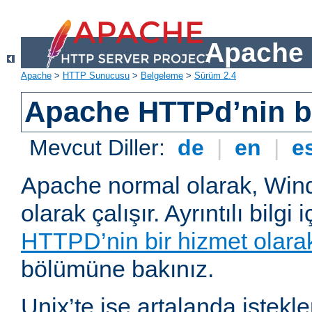
Apache 
Apache
>
HTTP Sunucusu
>
Belgeleme
>
Sürüm 2.4
Apache HTTPd’nin ba
Mevcut Diller:
de
|
en
|
e
Apache normal olarak, Wind
olarak çalışır. Ayrıntılı bilgi 
HTTPD’nin bir hizmet olarak 
bölümüne bakınız.
Unix’te ise artalanda istekl