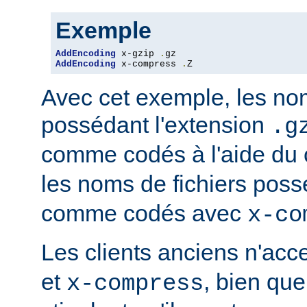
Exemple
AddEncoding
 x-gzip 
.
AddEncoding
 x-compress 
.
Z
Avec cet exemple, les nom
possédant l'extension
.g
comme codés à l'aide du
les noms de fichiers poss
comme codés avec
x-co
Les clients anciens n'ac
et
, bien que
x-compress