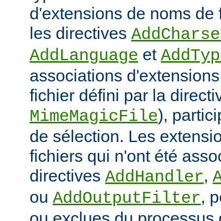
d'extensions de noms de f
les directives
AddCharse
et
AddLanguage
AddTyp
associations d'extensions 
fichier défini par la directi
), parti
MimeMagicFile
de sélection. Les extens
fichiers qui n'ont été ass
directives
,
AddHandler
ou
, 
AddOutputFilter
ou exclues du processus 