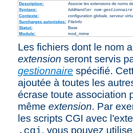
Description:
Associe les extensions de noms de
Syntaxe:
AddHandler
nom-gestionnaire
Contexte:
configuration globale, serveur virtu
Surcharges autorisées:
FileInfo
Statut:
Base
Module:
mod_mime
Les fichiers dont le nom 
extension
seront servis p
gestionnaire
spécifié. Cet
ajoutée à toutes les autre
écrase toute association 
même
extension
. Par exe
les scripts CGI avec l'exte
, vous pouvez utiliser
.cgi