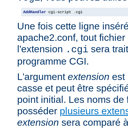
AddHandler
 cgi-script 
.
cgi
Une fois cette ligne insér
apache2.conf, tout fichie
l'extension
sera trai
.cgi
programme CGI.
L'argument
extension
est 
casse et peut être spécifi
point initial. Les noms de
posséder
plusieurs exten
extension
sera comparé à