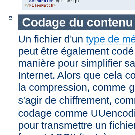
SetHandler
</
FilesMatch
>
Codage du contenu
Un fichier d'un
type de m
peut être également codé 
manière pour simplifier s
Internet. Alors que cela 
la compression, comme
g
s'agir de chiffrement, c
codage comme UUencodin
pour transmettre un fichie