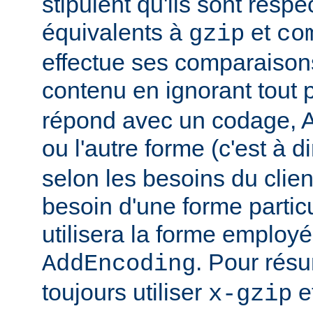
stipulent qu'ils sont resp
équivalents à
et
gzip
co
effectue ses comparaiso
contenu en ignorant tout 
répond avec un codage, Ap
ou l'autre forme (c'est à d
selon les besoins du client
besoin d'une forme partic
utilisera la forme employé
. Pour rés
AddEncoding
toujours utiliser
e
x-gzip