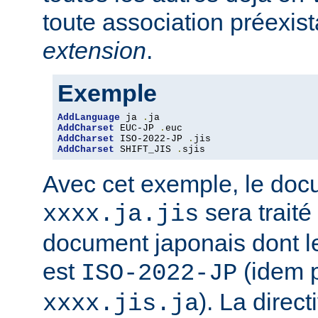
toute association préexis
extension
.
Exemple
AddLanguage
 ja 
.
AddCharset
 EUC-JP 
.
AddCharset
 ISO-2022-JP 
.
AddCharset
 SHIFT_JIS 
.
sjis
Avec cet exemple, le do
sera traité
xxxx.ja.jis
document japonais dont le
est
(idem 
ISO-2022-JP
). La direc
xxxx.jis.ja