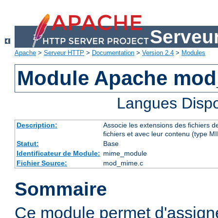
Serveu
Apache
>
Serveur HTTP
>
Documentation
>
Version 2.4
>
Modules
Module Apache mo
Langues Dispo
Description:
Associe les extensions des fichiers 
fichiers et avec leur contenu (type M
Statut:
Base
Identificateur de Module:
mime_module
Fichier Source:
mod_mime.c
Sommaire
Ce module permet d'assig