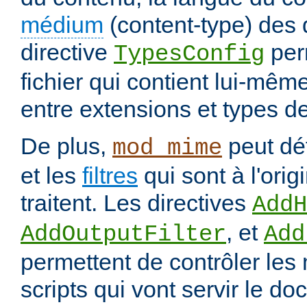
médium
(content-type) des
directive
per
TypesConfig
fichier qui contient lui-mêm
entre extensions et types d
De plus,
peut déf
mod_mime
et les
filtres
qui sont à l'orig
traitent. Les directives
AddH
, et
AddOutputFilter
Add
permettent de contrôler les
scripts qui vont servir le do