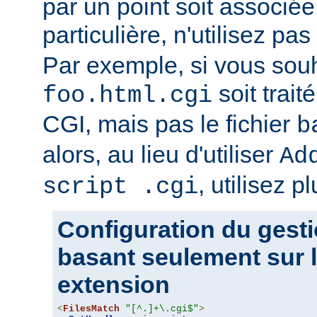
par un point soit associ
particulière, n'utilisez pas
Par exemple, si vous souh
soit trait
foo.html.cgi
CGI, mais pas le fichier
b
alors, au lieu d'utiliser
Ad
, utilisez pl
script .cgi
Configuration du gesti
basant seulement sur l
extension
<
FilesMatch
"[^.]+\.cgi$"
>