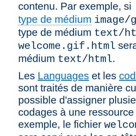
contenu. Par exemple, si
type de médium
image/
type de médium
text/h
sera
welcome.gif.html
médium
.
text/html
Les
Languages
et les
cod
sont traités de manière cum
possible d'assigner plusi
codages à une ressource p
exemple, le fichier
welco