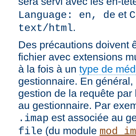
sera servi avec les en-tê
et
Language: en, de
C
.
text/html
Des précautions doivent ê
fichier avec extensions mu
à la fois à un
type de mé
gestionnaire. En général, 
gestion de la requête par
au gestionnaire. Par exemp
est associée au g
.imap
(du module
file
mod_im