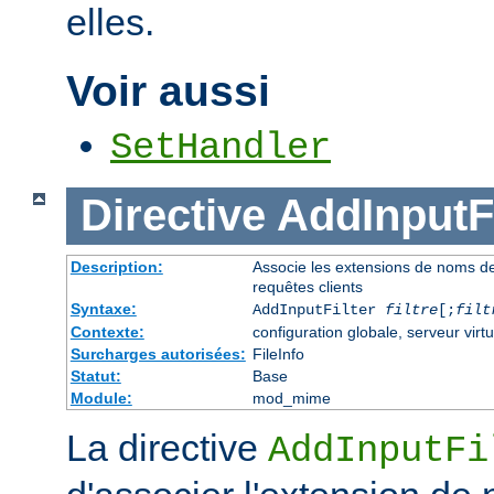
elles.
Voir aussi
SetHandler
Directive
AddInputFi
Description:
Associe les extensions de noms de fi
requêtes clients
Syntaxe:
AddInputFilter
filtre
[;
filt
Contexte:
configuration globale, serveur virtu
Surcharges autorisées:
FileInfo
Statut:
Base
Module:
mod_mime
La directive
AddInputFi