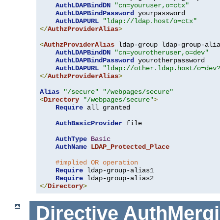
AuthLDAPBindDN
"cn=youruser,o=ctx"
AuthLDAPBindPassword
 yourpassword

AuthLDAPURL
"ldap://ldap.host/o=ctx"
</
AuthzProviderAlias
>
<
AuthzProviderAlias
 ldap-group ldap-group-ali
AuthLDAPBindDN
"cn=yourotheruser,o=dev"
AuthLDAPBindPassword
 yourotherpassword

AuthLDAPURL
"ldap://other.ldap.host/o=dev
</
AuthzProviderAlias
>
Alias
"/secure"
"/webpages/secure"
<
Directory
"/webpages/secure"
>
Require
 all granted

AuthBasicProvider
 file

AuthType
Basic
AuthName
LDAP_Protected_Place
#implied OR operation
Require
 ldap-group-alias1

Require
</
Directory
>
Directive
AuthMerg