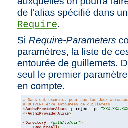
auxquelles on pourra faire
de l'alias spécifié dans un
.
Require
Si
Require-Parameters
co
paramètres, la liste de ces
entourée de guillemets. D
seul le premier paramètre 
en compte.
# Dans cet exemple, pour que les deux adresse
# DOIVENT être entourées de guillemets
<
AuthzProviderAlias
 ip reject-ips 
"XXX.XXX.XX
</
AuthzProviderAlias
>
<
Directory
"/path/to/dir"
>
<
RequireAll
>