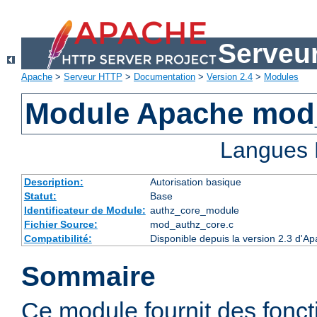
Serveu
Apache
>
Serveur HTTP
>
Documentation
>
Version 2.4
>
Modules
Module Apache mod
Langues 
Description:
Autorisation basique
Statut:
Base
Identificateur de Module:
authz_core_module
Fichier Source:
mod_authz_core.c
Compatibilité:
Disponible depuis la version 2.3 d'
Sommaire
Ce module fournit des fonct