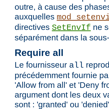
outre, à cause des phases
auxquelles
mod_setenv
directives
ne s
SetEnvIf
séparément dans la sous-
Require all
Le fournisseur
reprodu
all
précédemment fournie par 
'Allow from all' et 'Deny fr
argument dont les deux v
sont : 'granted' ou 'denie