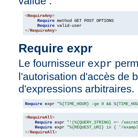
valide :
<
RequireAny
>
Require
 method GET POST OPTIONS

Require
</
RequireAny
>
Require expr
Le fournisseur
perme
expr
l'autorisation d'accès de 
d'expressions arbitraires.
Require
 expr 
"%{TIME_HOUR} -ge 9 && %{TIME_HO
<
RequireAll
>
Require
 expr 
"!(%{QUERY_STRING} =~ /secre
Require
 expr 
"%{REQUEST_URI} in { '/examp
</
RequireAll
>