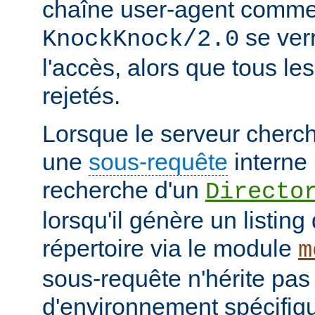
chaîne user-agent comme
se verr
KnockKnock/2.0
l'accès, alors que tous le
rejetés.
Lorsque le serveur cherc
une
sous-requête
interne 
recherche d'un
Directo
lorsqu'il génère un listin
répertoire via le module
m
sous-requête n'hérite pas
d'environnement spécifiqu