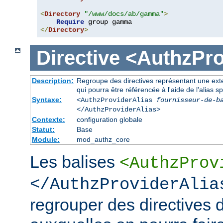
<
Directory
"/www/docs/ab/gamma"
>
Require
</
Directory
>
Directive
<AuthzPro
Description:
Regroupe des directives représentant une exte
qui pourra être référencée à l'aide de l'alias sp
Syntaxe:
<AuthzProviderAlias
fournisseur-de-b
</AuthzProviderAlias>
Contexte:
configuration globale
Statut:
Base
Module:
mod_authz_core
Les balises
<AuthzProv
</AuthzProviderAlia
regrouper des directives d