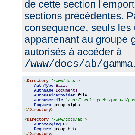
de cette section l'emport
sections précédentes. P
conséquence, seuls les u
appartenant au groupe
autorisés à accéder à
/www/docs/ab/gamma
<
Directory
"/www/docs"
>
AuthType
Basic
AuthName
Documents
AuthBasicProvider
 file

AuthUserFile
"/usr/local/apache/passwd/pa
Require
</
Directory
>
<
Directory
"/www/docs/ab"
>
AuthMerging
Or
Require
</
Directory
>