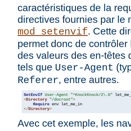
caractéristiques de la requ
directives fournies par le
. Cette di
mod_setenvif
permet donc de contrôler 
des valeurs des en-têtes
tels que
(ty
User-Agent
, entre autres.
Referer
SetEnvIf
User-Agent
"^KnockKnock/2\.0"
<
Directory
"/docroot"
>
Require
</
Directory
>
Avec cet exemple, les nav