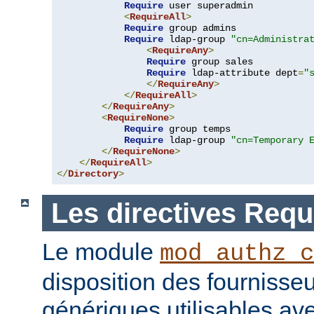
Require
 user superadmin

<
RequireAll
>
Require
 group admins

Require
 ldap-group 
"cn=Administra
<
RequireAny
>
Require
 group sales

Require
 ldap-attribute dept
=
"
</
RequireAny
>
</
RequireAll
>
</
RequireAny
>
<
RequireNone
>
Require
 group temps

Require
 ldap-group 
"cn=Temporary 
</
RequireNone
>
</
RequireAll
>
</
Directory
>
Les directives Requ
Le module
mod_authz_c
disposition des fournisseu
génériques utilisables ave