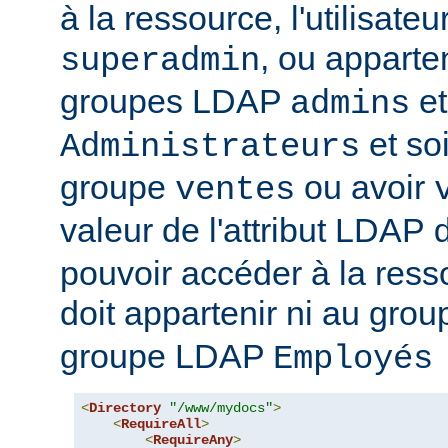
à la ressource, l'utilisateur
, ou apparte
superadmin
groupes LDAP
et
admins
et soi
Administrateurs
groupe
ou avoir
ventes
valeur de l'attribut LDAP
pouvoir accéder à la ressou
doit appartenir ni au gro
groupe LDAP
Employés
<
Directory
"/www/mydocs"
>
<
RequireAll
>
<
RequireAny
>