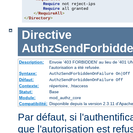
Require
 not reject-ips

Require
 all granted

</
RequireAll
>
</
Directory
>
Directive
AuthzSendForbidde
Description:
Envoie '403 FORBIDDEN' au lieu de '401 UNAU
l'autorisation a été refusée.
Syntaxe:
AuthzSendForbiddenOnFailure On|Off
Défaut:
AuthzSendForbiddenOnFailure Off
Contexte:
répertoire, .htaccess
Statut:
Base
Module:
mod_authz_core
Compatibilité:
Disponible depuis la version 2.3.11 d'Apac
Par défaut, si l'authentific
que l'autorisation est r