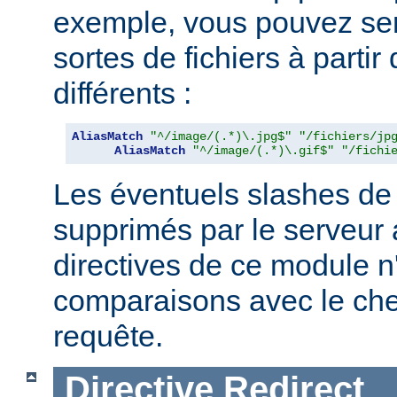
exemple, vous pouvez serv
sortes de fichiers à partir
différents :
AliasMatch
"^/image/(.*)\.jpg$"
"/fichiers/jp
AliasMatch
"^/image/(.*)\.gif$"
"/fichi
Les éventuels slashes de 
supprimés par le serveur 
directives de ce module n
comparaisons avec le ch
requête.
Directive
Redirect