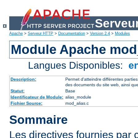
Serveu
Apache
>
Serveur HTTP
>
Documentation
>
Version 2.4
>
Modules
Module Apache mod_
Langues Disponibles:
e
Description:
Permet d'atteindre différentes partie
des documents du site web, ainsi que
Statut:
Base
Identificateur de Module:
alias_module
Fichier Source:
mod_alias.c
Sommaire
Les directives fournies par