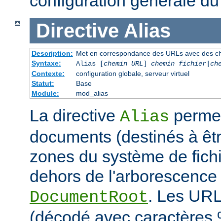
configuration générale du
Directive
Alias
Description:
Met en correspondance des URLs avec des ch
Syntaxe:
Alias [
chemin URL
]
chemin fichier
|
ch
Contexte:
configuration globale, serveur virtuel
Statut:
Base
Module:
mod_alias
La directive
permet
Alias
documents (destinés à êtr
zones du système de fichi
dehors de l'arborescence
. Les URL
DocumentRoot
(décodé avec caractères