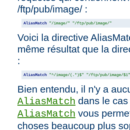
/ftp/pub/image/ :
AliasMatch
"/image/"
"/ftp/pub/image/"
Voici la directive AliasMat
même résultat que la dire
:
AliasMatch
"^/image/(.*)$"
"/ftp/pub/image/$1
Bien entendu, il n'y a aucu
dans le cas
AliasMatch
vous permet 
AliasMatch
choses beaucoup plus sop