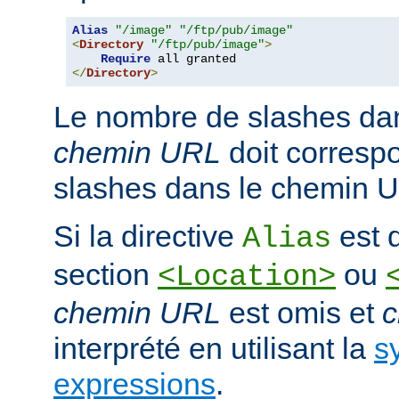
Alias
"/image"
"/ftp/pub/image"
<
Directory
"/ftp/pub/image"
>
Require
</
Directory
>
Le nombre de slashes da
chemin URL
doit corresp
slashes dans le chemin U
Si la directive
est d
Alias
section
ou
<Location>
chemin URL
est omis et
c
interprété en utilisant la
s
expressions
.