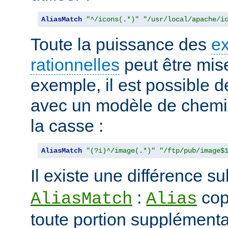
AliasMatch
"^/icons(.*)"
"/usr/local/apache/i
Toute la puissance des
e
rationnelles
peut être mise
exemple, il est possible d
avec un modèle de chemi
la casse :
AliasMatch
"(?i)^/image(.*)"
"/ftp/pub/image$
Il existe une différence su
:
cop
AliasMatch
Alias
toute portion supplémenta