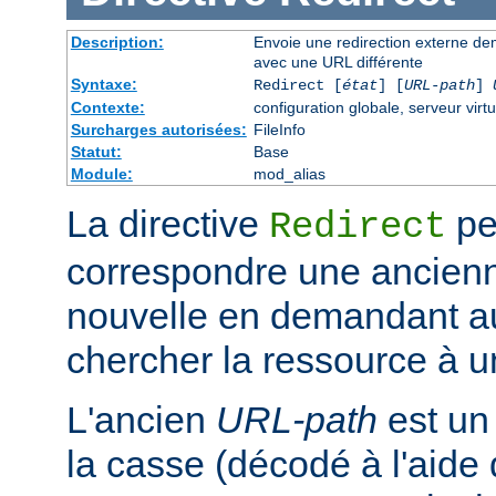
Description:
Envoie une redirection externe de
avec une URL différente
Syntaxe:
Redirect [
état
] [
URL-path
]
Contexte:
configuration globale, serveur virtu
Surcharges autorisées:
FileInfo
Statut:
Base
Module:
mod_alias
La directive
pe
Redirect
correspondre une ancien
nouvelle en demandant au 
chercher la ressource à un
L'ancien
URL-path
est un
la casse (décodé à l'aide