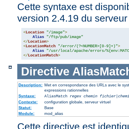
Cette syntaxe est disponib
version 2.4.19 du serveu
<
Location
"/image"
>
Alias
"/ftp/pub/image"
</
Location
>
<
LocationMatch
"/error/(?<NUMBER>[0-9]+)"
>
Alias
"/usr/local/apache/errors/%{env:MAT
</
LocationMatch
>
Directive
AliasMatc
Description:
Met en correspondance des URLs avec le systèm
expressions rationnelles
Syntaxe:
AliasMatch
regex
chemin fichier
|
chem
Contexte:
configuration globale, serveur virtuel
Statut:
Base
Module:
mod_alias
Cette directive est identiq