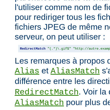
l'utiliser comme nom de fi
pour rediriger tous les fic
fichiers JPEG de même n
serveur, on peut utiliser :
RedirectMatch
"(.*)\.gif$"
"http://autre.exam
Les remarques à propos de
et
s'
Alias
AliasMatch
différence entre les direc
. Voir la
RedirectMatch
pour plus de
AliasMatch