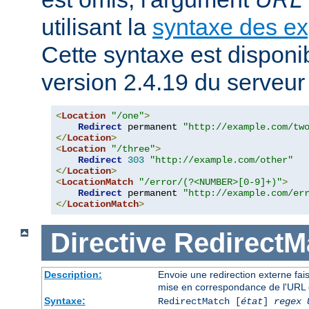
utilisant la
syntaxe des ex
Cette syntaxe est disponib
version 2.4.19 du serveu
<
Location
"/one"
>
Redirect
 permanent 
"http://example.com/tw
</
Location
>
<
Location
"/three"
>
Redirect
303
"http://example.com/other"
</
Location
>
<
LocationMatch
"/error/(?<NUMBER>[0-9]+)"
>
Redirect
 permanent 
"http://example.com/er
</
LocationMatch
>
Directive
RedirectM
Description:
Envoie une redirection externe fai
mise en correspondance de l'URL 
Syntaxe:
RedirectMatch [
état
]
regex