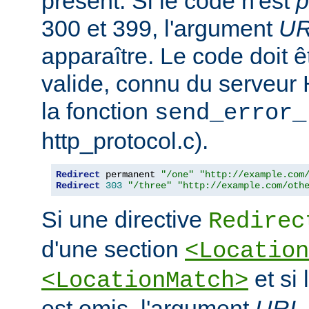
présent. Si le code n'est
p
300 et 399, l'argument
U
apparaître. Le code doit
valide, connu du serveur
la fonction
send_error_
http_protocol.c).
Redirect
 permanent 
"/one"
"http://example.com
Redirect
303
"/three"
"http://example.com/oth
Si une directive
Redirec
d'une section
<Location
et si
<LocationMatch>
est omis, l'argument
URL